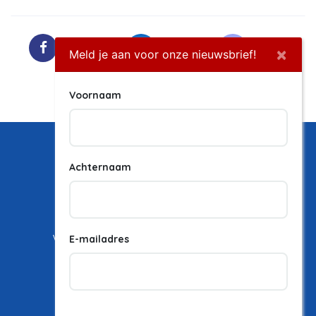
Facebook
LinkedIn
Twitter
×
Meld je aan voor onze nieuwsbrief!
Instagram
Voornaam
Achternaam
Vacatures
Vacature plaatsen
Over ons
E-mailadres
Career Experience
Contact
Jaarbeursplein 6, 6e verdieping , 3521AL Utrecht