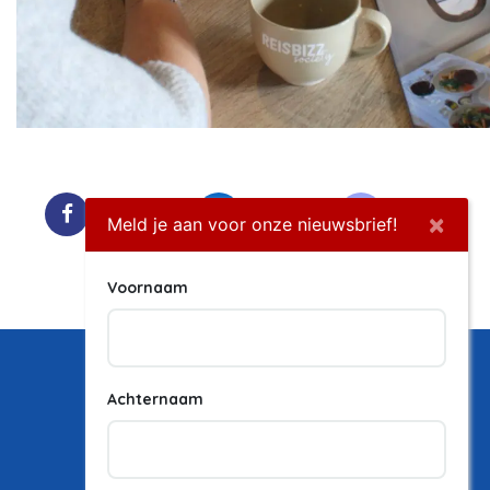
Facebook
LinkedIn
Twitter
×
Meld je aan voor onze nieuwsbrief!
Instagram
Voornaam
Achternaam