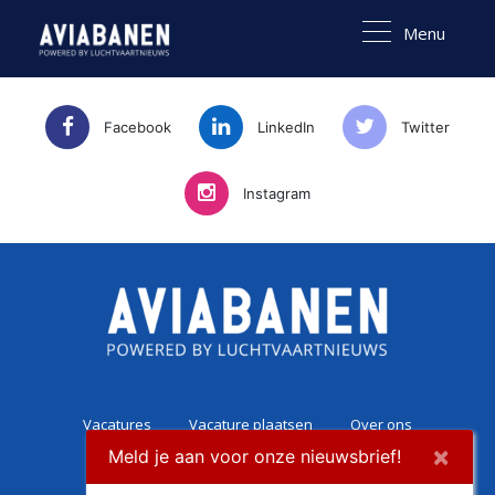
Menu
Facebook
LinkedIn
Twitter
Instagram
Vacatures
Vacature plaatsen
Over ons
×
Meld je aan voor onze nieuwsbrief!
Career Experience
Contact