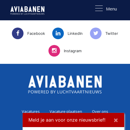
Menu
Facebook
LinkedIn
Twitter
Instagram
Vacatures
Vacature plaatsen
Over ons
×
Meld je aan voor onze nieuwsbrief!
Career Experience
Contact