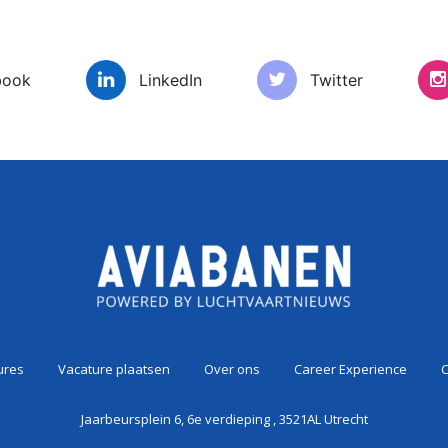
book
LinkedIn
Twitter
es
Vacature plaatsen
Over ons
Car
ures
Vacature plaatsen
Over ons
Career Experience
C
Jaarbeursplein 6, 6e verdieping , 3521AL Utrecht