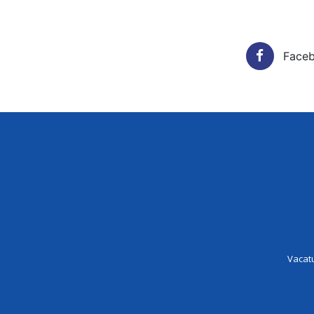
Face
Vacatur
Vacat