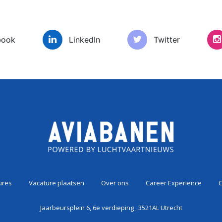
book
LinkedIn
Twitter
es
Vacature plaatsen
Over ons
Car
ures
Vacature plaatsen
Over ons
Career Experience
C
Jaarbeursplein 6, 6e verdieping , 3521AL Utrecht