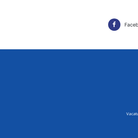
Face
Vacatur
Vacat