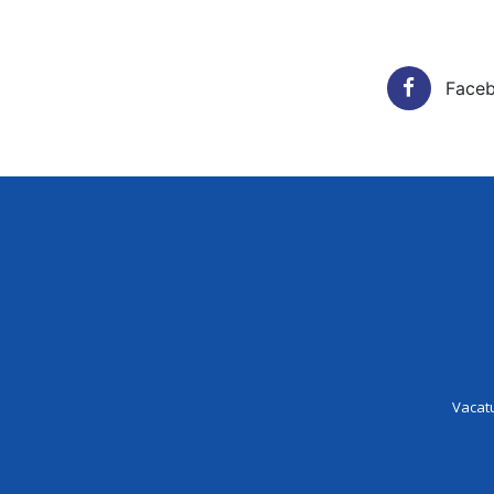
Face
Vacatur
Vacat