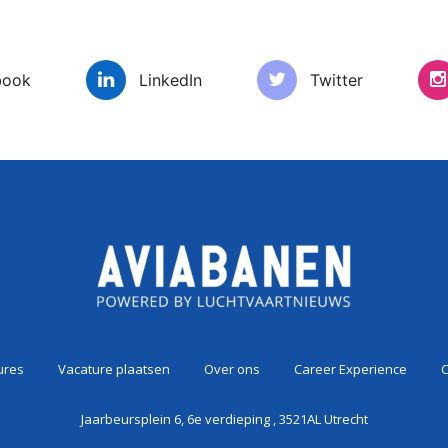
book
LinkedIn
Twitter
es
Vacature plaatsen
Over ons
Car
ures
Vacature plaatsen
Over ons
Career Experience
C
Jaarbeursplein 6, 6e verdieping , 3521AL Utrecht