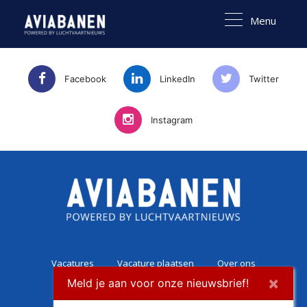
Menu
Facebook
LinkedIn
Twitter
Instagram
Vacatures
Vacature plaatsen
Over ons
×
Meld je aan voor onze nieuwsbrief!
Career Experience
Contact