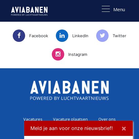
Menu
Facebook
LinkedIn
Twitter
Instagram
Vacatures
Vacature plaatsen
Over ons
×
Meld je aan voor onze nieuwsbrief!
Career Experience
Contact