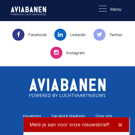
Menu
Facebook
LinkedIn
Twitter
Instagram
Vacatures
Vacature plaatsen
Over ons
×
Meld je aan voor onze nieuwsbrief!
Career Experience
Contact