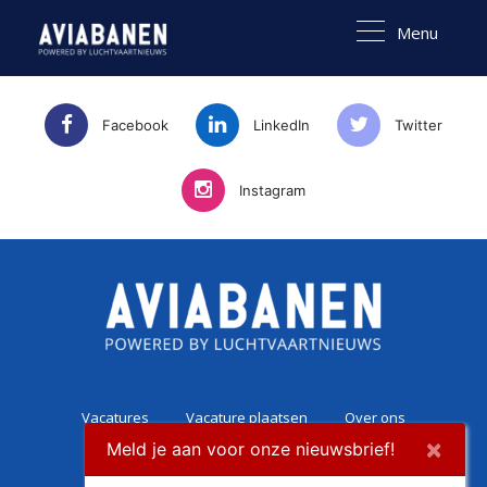
Menu
Facebook
LinkedIn
Twitter
Instagram
Vacatures
Vacature plaatsen
Over ons
×
Meld je aan voor onze nieuwsbrief!
Career Experience
Contact