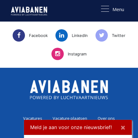
Menu
Facebook
LinkedIn
Twitter
Instagram
Vacatures
Vacature plaatsen
Over ons
×
Meld je aan voor onze nieuwsbrief!
Career Experience
Contact