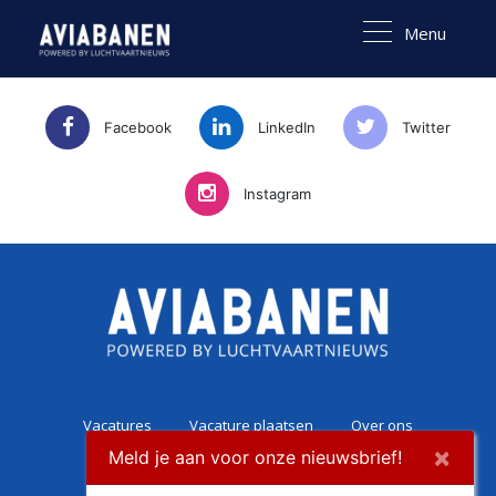
Menu
Facebook
LinkedIn
Twitter
Instagram
Vacatures
Vacature plaatsen
Over ons
×
Meld je aan voor onze nieuwsbrief!
Career Experience
Contact