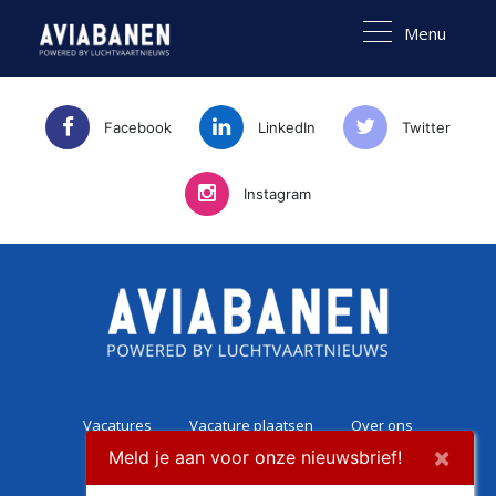
Menu
Facebook
LinkedIn
Twitter
Instagram
Vacatures
Vacature plaatsen
Over ons
×
Meld je aan voor onze nieuwsbrief!
Career Experience
Contact