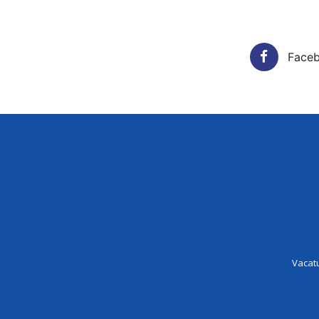
Face
Vacatur
Vacat