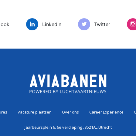
book
LinkedIn
Twitter
es
Vacature plaatsen
Over ons
Car
ures
Vacature plaatsen
Over ons
Career Experience
C
Jaarbeursplein 6, 6e verdieping , 3521AL Utrecht