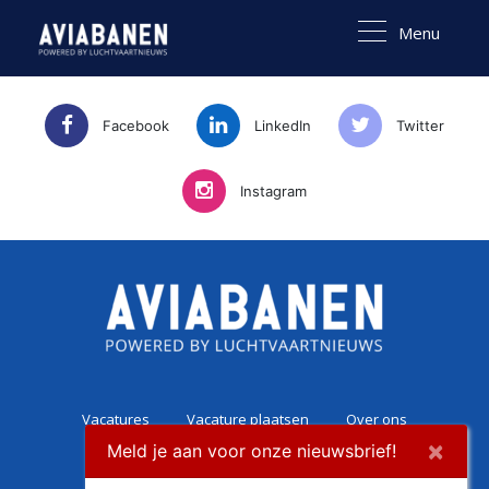
Menu
Facebook
LinkedIn
Twitter
Instagram
Vacatures
Vacature plaatsen
Over ons
×
Meld je aan voor onze nieuwsbrief!
Career Experience
Contact