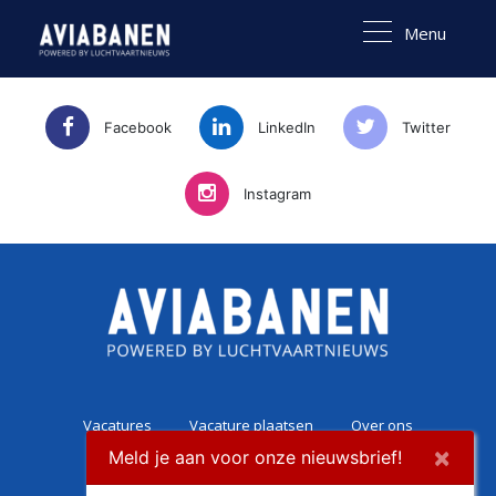
Menu
Facebook
LinkedIn
Twitter
Instagram
Vacatures
Vacature plaatsen
Over ons
×
Meld je aan voor onze nieuwsbrief!
Career Experience
Contact