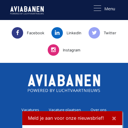
Menu
Facebook
LinkedIn
Twitter
Instagram
Vacatures
Vacature plaatsen
Over ons
×
Meld je aan voor onze nieuwsbrief!
Career Experience
Contact