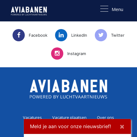
Menu
Facebook
LinkedIn
Twitter
Instagram
Vacatures
Vacature plaatsen
Over ons
×
Meld je aan voor onze nieuwsbrief!
Career Experience
Contact