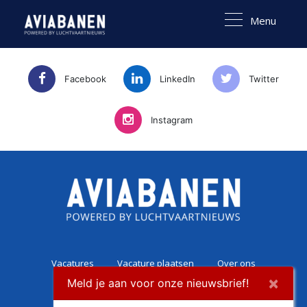
Menu
Facebook
LinkedIn
Twitter
Instagram
Vacatures
Vacature plaatsen
Over ons
×
Meld je aan voor onze nieuwsbrief!
Career Experience
Contact