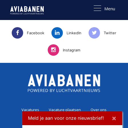
Menu
Facebook
LinkedIn
Twitter
Instagram
Vacatures
Vacature plaatsen
Over ons
×
Meld je aan voor onze nieuwsbrief!
Career Experience
Contact