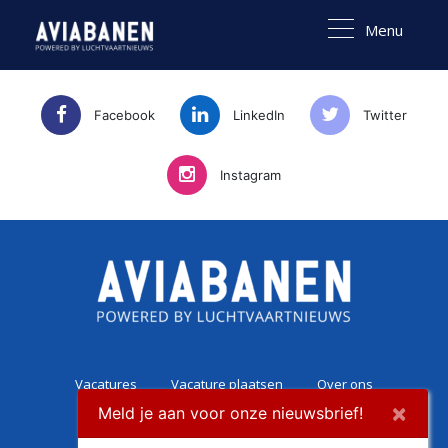
Menu
Facebook
LinkedIn
Twitter
Instagram
Vacatures
Vacature plaatsen
Over ons
×
Meld je aan voor onze nieuwsbrief!
Career Experience
Contact