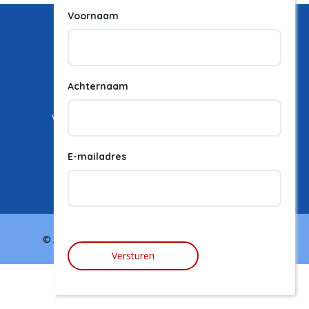
Voornaam
Achternaam
Vacatures
Vacature plaatsen
Over ons
Career Experience
Contact
E-mailadres
Jaarbeursplein 6, 6e verdieping , 3521AL Utrecht
+31 (0)85 080 56 38
© 2026 - Aviabanen & Reisjobs & Caribisch Nederland