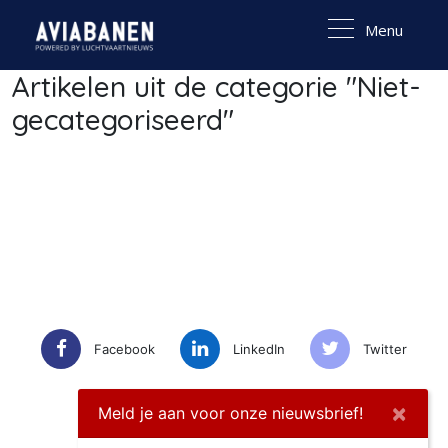
Menu
Artikelen uit de categorie "Niet-
gecategoriseerd"
Facebook
LinkedIn
Twitter
×
Instagram
Meld je aan voor onze nieuwsbrief!